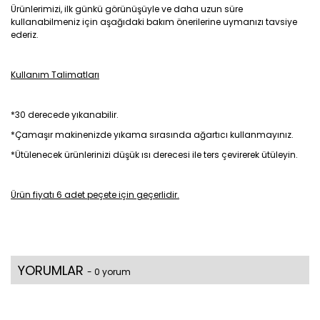
Ürünlerimizi, ilk günkü görünüşüyle ve daha uzun süre
kullanabilmeniz için aşağıdaki bakım önerilerine uymanızı tavsiye
ederiz.
Kullanım Talimatları
*30 derecede yıkanabilir.
*Çamaşır makinenizde yıkama sırasında ağartıcı kullanmayınız.
*Ütülenecek ürünlerinizi düşük ısı derecesi ile ters çevirerek ütüleyin.
Ürün fiyatı 6 adet peçete için geçerlidir.
YORUMLAR
- 0 yorum