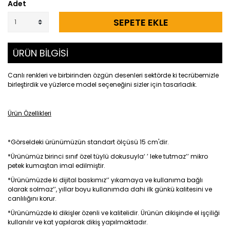
Adet
SEPETE EKLE
ÜRÜN BİLGİSİ
Canlı renkleri ve birbirinden özgün desenleri sektörde ki tecrübemizle
birleştirdik ve yüzlerce model seçeneğini sizler için tasarladık.
Ürün Özellikleri
*Görseldeki ürünümüzün standart ölçüsü 15 cm'dir.
*Ürünümüz birinci sınıf özel tüylü dokusuyla‘ ’ leke tutmaz’’ mikro
petek kumaştan imal edilmiştir.
*Ürünümüzde ki dijital baskımız‘’ yıkamaya ve kullanıma bağlı
olarak solmaz‘’, yıllar boyu kullanımda dahi ilk günkü kalitesini ve
canlılığını korur.
*Ürünümüzde ki dikişler özenli ve kalitelidir. Ürünün dikişinde el işçiliği
kullanılır ve kat yapılarak dikiş yapılmaktadır.