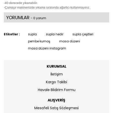
-40 derecede yıkanabilir.
-Çamaşır makinenizde yıkama sırasında ağartıcı kullanmayınız.
YORUMLAR
- 0 yorum
Etiketler :
supla
supla nedir
supla çeşitleri
pembe kumaş
masa düzeni
masa düzeni instagram
KURUMSAL
İletişim
Kargo Takibi
Havale Bildirim Formu
ALIŞVERİŞ
Mesafeli Satış Sözleşmesi