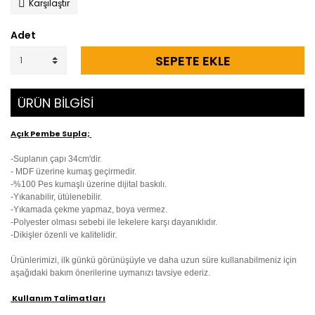
Karşılaştır
Adet
SEPETE EKLE
ÜRÜN BİLGİSİ
Açık Pembe Supla;
-
Suplanın çapı
34cm'dir.
-
MDF üzerine kumaş geçirmedir.
-
%100 Pes kumaşlı üzerine dijital baskılı.
-Yıkanabilir, ütülenebilir.
-Yıkamada çekme yapmaz, boya vermez.
-Polyester olması sebebi ile lekelere karşı dayanıklıdır.
-Dikişler özenli ve kalitelidir.
Ürünlerimizi, ilk günkü görünüşüyle ve daha uzun süre kullanabilmeniz için
aşağıdaki bakım önerilerine uymanızı tavsiye ederiz.
Kullanım Talimatları