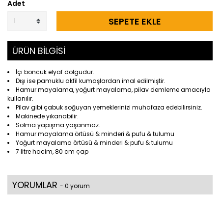
Adet
SEPETE EKLE
ÜRÜN BİLGİSİ
İçi boncuk elyaf dolgudur.
Dışı ise pamuklu akfil kumaşlardan imal edilmiştir.
Hamur mayalama, yoğurt mayalama, pilav demleme amacıyla
kullanılır.
Pilav gibi çabuk soğuyan yemeklerinizi muhafaza edebilirsiniz.
Makinede yıkanabilir.
Solma yapışma yaşanmaz.
Hamur mayalama örtüsü & minderi & pufu & tulumu
Yoğurt mayalama örtüsü & minderi & pufu & tulumu
7 litre hacim, 80 cm çap
YORUMLAR
- 0 yorum