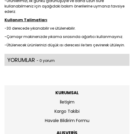
-Ürünlerimizi, ilk günkü görünüşüyle ve daha uzun süre
kullanabilmeniz için aşağıdaki bakım önerilerine uymanızı tavsiye
ederiz.
Kullanım Talimatları
-30 derecede yıkanabilir ve ütülenebilir.
-Çamaşır makinenizde yıkama sırasında ağartıcı kullanmayınız.
-Ütülenecek ürünlerinizi düşük ısı derecesi ile ters çevirerek ütüleyin.
YORUMLAR
- 0 yorum
KURUMSAL
İletişim
Kargo Takibi
Havale Bildirim Formu
ALIŞVERİŞ