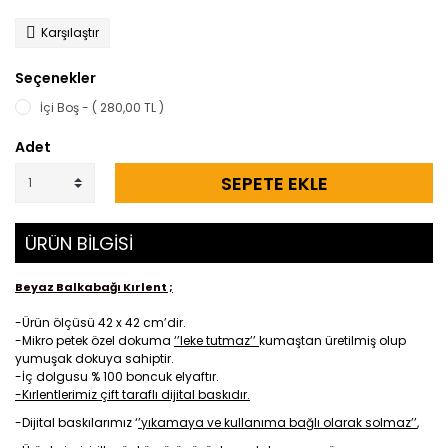
Karşılaştır
Seçenekler
İçi Boş - ( 280,00 TL )
Adet
SEPETE EKLE
ÜRÜN BİLGİSİ
Beyaz Balkabağı Kırlent ;
-Ürün ölçüsü 42 x 42 cm’dir.
-Mikro petek özel dokuma
‘’leke tutmaz’’
kumaştan üretilmiş olup
yumuşak dokuya sahiptir.
-İç dolgusu % 100 boncuk elyaftır.
-Kırlentlerimiz çift taraflı dijital baskıdır.
-Dijital baskılarımız ‘
’yıkamaya ve kullanıma bağlı olarak solmaz’’
,