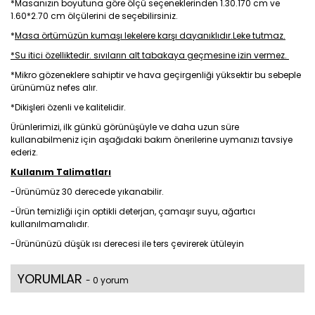
*Masanızın boyutuna göre ölçü seçeneklerinden 1.30.170 cm ve
1.60*2.70 cm ölçülerini de seçebilirsiniz.
*
Masa örtümüzün kumaşı lekelere karşı dayanıklıdır.Leke tutmaz.
*Su itici özelliktedir. sıvıların alt tabakaya geçmesine izin vermez.
*Mikro gözeneklere sahiptir ve hava geçirgenliği yüksektir bu sebeple
ürünümüz nefes alır.
*Dikişleri özenli ve kalitelidir.
Ürünlerimizi, ilk günkü görünüşüyle ve daha uzun süre
kullanabilmeniz için aşağıdaki bakım önerilerine uymanızı tavsiye
ederiz.
Kullanım Talimatları
-Ürünümüz 30 derecede yıkanabilir.
-Ürün temizliği için optikli deterjan, çamaşır suyu, ağartıcı
kullanılmamalıdır.
-Ürününüzü düşük ısı derecesi ile ters çevirerek ütüleyin
YORUMLAR
- 0 yorum