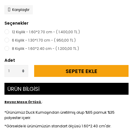
Karşılaştır
Seçenekler
12 Kişilik - 1.60*2.70 cm - ( 1.400,00 TL )
6 Kişilik - 1.30*1.70 cm - ( 950,00 TL )
8 Kişilik - 1.60*2.40 cm - ( 1.200,00 TL )
Adet
SEPETE EKLE
ÜRÜN BİLGİSİ
;
Beyaz Masa Örtüsü
*Ürünümüz Duck Kumaşından üretilmiş olup %65 pamuk %35
polyester içerir.
*Görselde ki ürünümüzün standart ölçüsü 1.60*2.40 cm'dir.