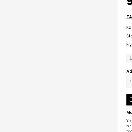
TA
Ka
St
Fi
Ad
Ü
Mu
Ye
bir
mod