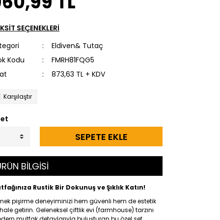
960,99 TL
KSİT SEÇENEKLERİ
tegori
Eldiven& Tutaç
ok Kodu
FMRH81FQG5
yat
873,63 TL + KDV
Karşılaştır
et
SEPETE EKLE
RÜN BİLGİSİ
tfağınıza Rustik Bir Dokunuş ve Şıklık Katın!
mek pişirme deneyiminizi hem güvenli hem de estetik
 hale getirin. Geleneksel çiftlik evi (farmhouse) tarzını
ern mutfak detaylarıyla buluşturan bu özel set,