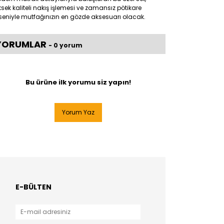
sek kaliteli nakış işlemesi ve zamansız pötikare
eniyle mutfağınızın en gözde aksesuarı olacak.
YORUMLAR
- 0 yorum
Bu ürüne ilk yorumu siz yapın!
Yorum Yaz
E-BÜLTEN