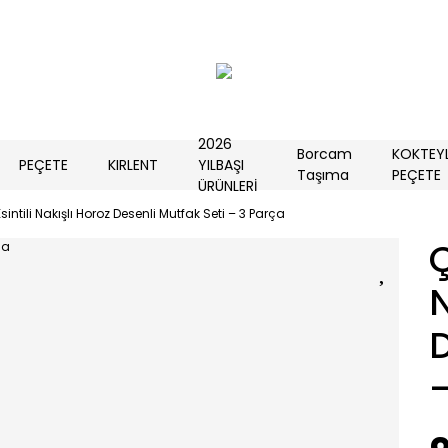
2026
Borcam
KOKTEY
PEÇETE
KIRLENT
YILBAŞI
Taşıma
PEÇETE
ÜRÜNLERİ
 Esintili Nakışlı Horoz Desenli Mutfak Seti – 3 Parça
Ç
N
D
–