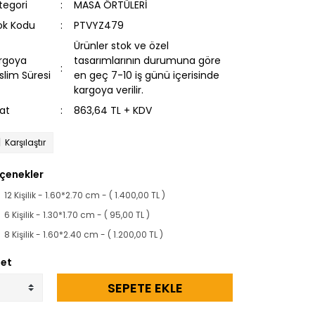
tegori
MASA ÖRTÜLERİ
ok Kodu
PTVYZ479
Ürünler stok ve özel
rgoya
tasarımlarının durumuna göre
slim Süresi
en geç 7-10 iş günü içerisinde
kargoya verilir.
yat
863,64 TL + KDV
Karşılaştır
çenekler
12 Kişilik - 1.60*2.70 cm - ( 1.400,00 TL )
6 Kişilik - 1.30*1.70 cm - ( 95,00 TL )
8 Kişilik - 1.60*2.40 cm - ( 1.200,00 TL )
et
SEPETE EKLE