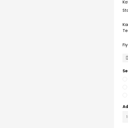
Ka
St
Ka
Te
Fi
Se
Ad