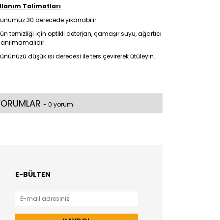
llanım Talimatları
rünümüz 30 derecede yıkanabilir.
ün temizliği için optikli deterjan, çamaşır suyu, ağartıcı
lanılmamalıdır.
ününüzü düşük ısı derecesi ile ters çevirerek ütüleyin.
YORUMLAR
- 0 yorum
E-BÜLTEN