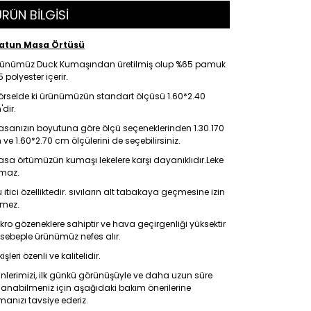
RÜN BİLGİSİ
latun Masa Örtüsü
rünümüz Duck Kumaşından üretilmiş olup %65 pamuk
 polyester içerir.
örselde ki ürünümüzün standart ölçüsü 1.60*2.40
dir.
sanızın boyutuna göre ölçü seçeneklerinden 1.30.170
ve 1.60*2.70 cm ölçülerini de seçebilirsiniz.
sa örtümüzün kumaşı lekelere karşı dayanıklıdır.Leke
tmaz.
 itici özelliktedir. sıvıların alt tabakaya geçmesine izin
rmez.
kro gözeneklere sahiptir ve hava geçirgenliği yüksektir
sebeple ürünümüz nefes alır.
kişleri özenli ve kalitelidir.
nlerimizi, ilk günkü görünüşüyle ve daha uzun süre
lanabilmeniz için aşağıdaki bakım önerilerine
anızı tavsiye ederiz.