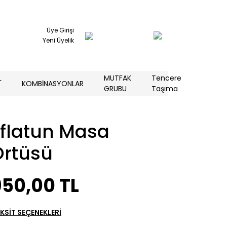
Üye Girişi
Yeni Üyelik
L
MUTFAK
Tencere
KOMBİNASYONLAR
GRUBU
Taşıma
Eflatun Masa
Örtüsü
950,00 TL
KSİT SEÇENEKLERİ