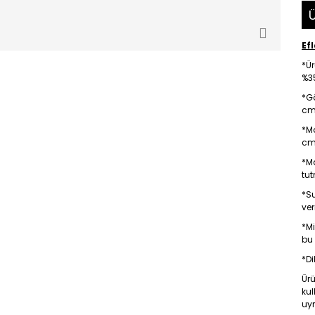
Ü
Ef
*Ü
%35
*G
cm'
*Ma
cm 
*Ma
tu
*Su
ve
*Mi
bu 
*Di
Ürü
kul
uym