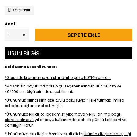
Karşılaştır
Adet
SEPETE EKLE
ÜRÜN BİLGİSİ
Gold Dama Desenli Runner;
*Görselde ki ürünümüzün standart ölçüsü 50*145 cm'dir.
*Masanızın boyutuna göre ölçü seçeneklerinden 40*160 cm ve
40*200 cm ölçülerini de seçebilirsiniz.
*Ürünümüz birinci sınıf özel tüylü dokusuyla
‘ ’ leke tutmaz’’
mikro
petek kumaştan imal edilmiştir.
*Ürünümüzde ki dijital baskımız‘’
yıkamaya ve kullanıma bağlı
olarak solmaz‘’
, yıllar boyu kullanımda dahi ilk günkü kalitesini ve
canlılığını korur.
*Ürünümüzde ki dikişler özenli ve kalitelidir.
Ürünün dikişinde el işçiliği