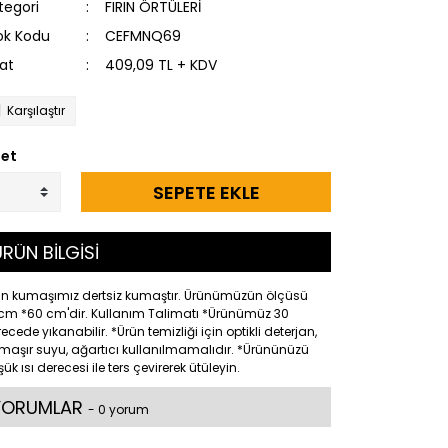
tegori
FIRIN ÖRTÜLERİ
ok Kodu
CEFMNQ69
yat
409,09 TL + KDV
Karşılaştır
et
SEPETE EKLE
RÜN BİLGİSİ
ün kumaşımız dertsiz kumaştır. Ürünümüzün ölçüsü
cm *60 cm'dir. Kullanım Talimatı *Ürünümüz 30
ecede yıkanabilir. *Ürün temizliği için optikli deterjan,
aşır suyu, ağartıcı kullanılmamalıdır. *Ürününüzü
ük ısı derecesi ile ters çevirerek ütüleyin.
YORUMLAR
- 0 yorum