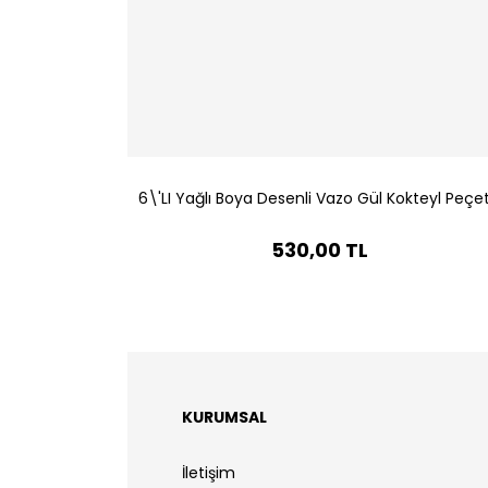
6\'LI Yağlı Boya Desenli Vazo Gül Kokteyl Peçe
530,00 TL
KURUMSAL
İletişim