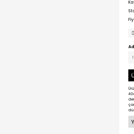
Ka
St
Fi
Ad
Ü
Ür
40
der
çam
düş