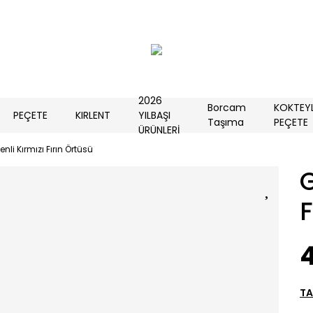
2026
Borcam
KOKTEY
PEÇETE
KIRLENT
YILBAŞI
Taşıma
PEÇETE
ÜRÜNLERİ
nli Kırmızı Fırın Örtüsü
G
F
TA