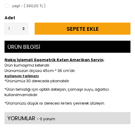
yeşil - ( 390,00 TL )
Adet
SEPETE EKLE
ÜRÜN BİLGİSİ
Nakış İşlemeli Geometrik Keten Amerikan Servis;
Ürün kumaşımız ketendir.
Ürünümüzün ölçüsü 45cm * 36 cm'dir.
Kullanım Talimatı
*Ürünümüz 30 derecede yıkanabilir.
*Ürün temizliği için optikli deterjan, çamaşır suyu, ağartıcı
kullanılmamalıdır.
*Ürününüzü düşük ısı derecesi ile ters çevirerek ütüleyin.
YORUMLAR
- 0 yorum