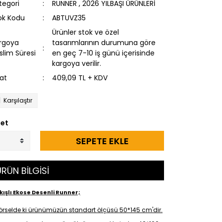
tegori
RUNNER
,
2026 YILBAŞI ÜRÜNLERİ
ok Kodu
ABTUVZ35
Ürünler stok ve özel
rgoya
tasarımlarının durumuna göre
slim Süresi
en geç 7-10 iş günü içerisinde
kargoya verilir.
yat
409,09 TL + KDV
Karşılaştır
et
SEPETE EKLE
RÜN BİLGİSİ
ışlı Ekose Desenli Runner;
örselde ki ürünümüzün standart ölçüsü 50*145 cm'dir.