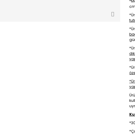
*M
cm 
*Ür
tu
*Ür
bağ
gün
*Ür
dik
ya
*Ü
öze
*Ü
ya
Ürü
kul
uym
Ku
*30
*Ç