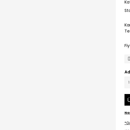
Ka
St
Ka
Te
Fi
Ad
Ü
Nak
*G