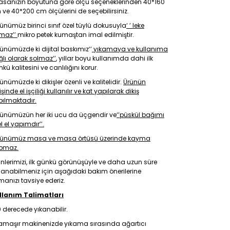
asanızın boyutuna göre ölçü seçeneklerinden 40*160
ve 40*200 cm ölçülerini de seçebilirsiniz.
ünümüz birinci sınıf özel tüylü dokusuyla
‘ ’ leke
tmaz’’
mikro petek kumaştan imal edilmiştir.
ünümüzde ki dijital baskımız‘’
yıkamaya ve kullanıma
lı olarak solmaz‘’
, yıllar boyu kullanımda dahi ilk
kü kalitesini ve canlılığını korur.
ünümüzde ki dikişler özenli ve kalitelidir.
Ürünün
işinde el işçiliği kullanılır ve kat yapılarak dikiş
pılmaktadır.
rünümüzün her iki ucu da üçgendir ve
‘’püskül bağımı
l el yapımdır’’.
rünümüz masa ve masa örtüsü üzerinde kayma
pmaz.
nlerimizi, ilk günkü görünüşüyle ve daha uzun süre
lanabilmeniz için aşağıdaki bakım önerilerine
anızı tavsiye ederiz.
llanım Talimatları
 derecede yıkanabilir.
amaşır makinenizde yıkama sırasında ağartıcı