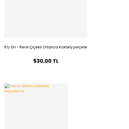
6’Lı Gri - Renli Çiçekli Ortanca Koktely peçete
530,00 TL