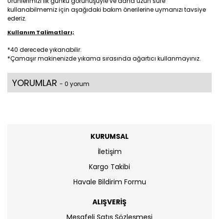
Ürünlerimizi ilk günkü görünüşüyle ve daha uzun süre
kullanabilmemiz için aşağıdaki bakım önerilerine uymanızı tavsiye
ederiz.
Kullanım Talimatları;
*
40 derecede yıkanabilir.
*Çamaşır makinenizde yıkama sırasında ağartıcı kullanmayınız.
YORUMLAR
- 0 yorum
KURUMSAL
İletişim
Kargo Takibi
Havale Bildirim Formu
ALIŞVERİŞ
Mesafeli Satış Sözleşmesi