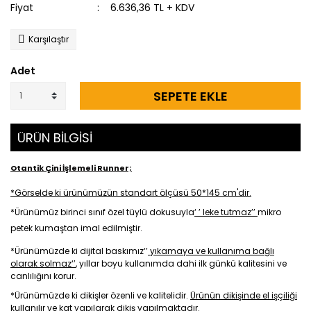
Fiyat
6.636,36 TL + KDV
Karşılaştır
Adet
SEPETE EKLE
ÜRÜN BİLGİSİ
Otantik Çini İşlemeli Runner;
*Görselde ki ürünümüzün standart ölçüsü 50*145 cm'dir.
*Ürünümüz birinci sınıf özel tüylü dokusuyla
‘ ’ leke tutmaz’’
mikro
petek kumaştan imal edilmiştir.
*Ürünümüzde ki dijital baskımız‘’
yıkamaya ve kullanıma bağlı
olarak solmaz‘’
, yıllar boyu kullanımda dahi ilk günkü kalitesini ve
canlılığını korur.
*Ürünümüzde ki dikişler özenli ve kalitelidir.
Ürünün dikişinde el işçiliği
kullanılır ve kat yapılarak dikiş yapılmaktadır.