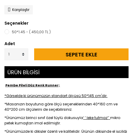
Karşılaştır
Seçenekler
50*1.45 - ( 450,00 TL )
Adet
SEPETE EKLE
ÜRÜN BİLGİSİ
Pembe Pileli Düz Renk Runner;
*Görselde ki ürünümüzün standart ölçüsü 50*145 cm'dir.
*Masanızın boyutuna göre ölçü seçeneklerinden 40*160 cm ve
40*200 cm ölçülerini de seçebilirsiniz.
*Ürünümüz birinci sınıf özel tüylü dokusuyla
‘ ’ leke tutmaz’’
mikro
petek kumaştan imal edilmiştir.
*Ürünümüzde ki dikişler özenli ve kalitelidir.
Ürünün dikişinde el işçiliği