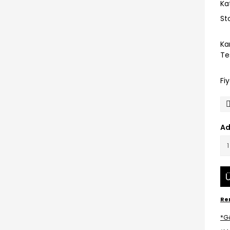
Ka
St
Ka
Te
Fi
Ad
Ü
Ren
*G