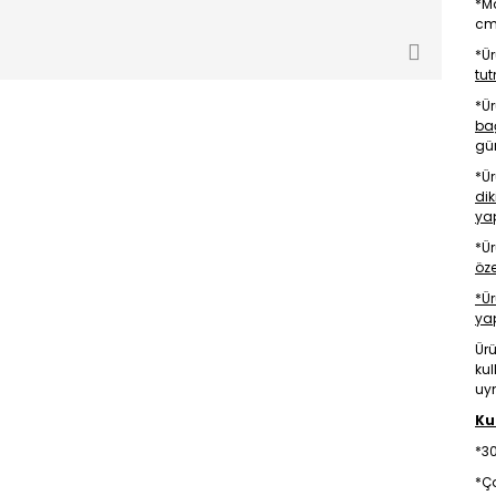
*M
cm 
*Ür
tu
*Ür
bağ
gün
*Ür
dik
ya
*Ü
öze
*Ü
ya
Ürü
kul
uym
Ku
*30
*Ç