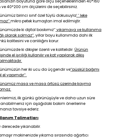
asanızın boyutuna göre ölçü seçeneklerinden 40*160
ve 40*200 cm ölçülerini de seçebilirsiniz.
ünümüz birinci sınıf özel tüylü dokusuyla
‘ ’ leke
tmaz’’
mikro petek kumaştan imal edilmiştir.
ünümüzde ki dijital baskımız‘’
yıkamaya ve kullanıma
lı olarak solmaz‘’
, yıllar boyu kullanımda dahi ilk
kü kalitesini ve canlılığını korur.
ünümüzde ki dikişler özenli ve kalitelidir.
Ürünün
işinde el işçiliği kullanılır ve kat yapılarak dikiş
pılmaktadır.
rünümüzün her iki ucu da üçgendir ve
‘’püskül bağımı
l el yapımdır’’.
rünümüz masa ve masa örtüsü üzerinde kayma
pmaz.
nlerimizi, ilk günkü görünüşüyle ve daha uzun süre
lanabilmeniz için aşağıdaki bakım önerilerine
anızı tavsiye ederiz.
llanım Talimatları
 derecede yıkanabilir.
amaşır makinenizde yıkama sırasında ağartıcı