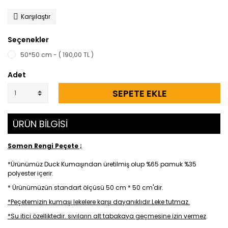
Karşılaştır
Seçenekler
50*50 cm - ( 190,00 TL )
Adet
SEPETE EKLE
ÜRÜN BİLGİSİ
Somon Rengi Peçete ;
*Ürünümüz Duck Kumaşından üretilmiş olup %65 pamuk %35
polyester içerir.
* Ürünümüzün standart ölçüsü 50 cm * 50 cm'dir.
*Peçetemizin kumaşı lekelere karşı dayanıklıdır.Leke tutmaz.
*Su itici özelliktedir. sıvıların alt tabakaya geçmesine izin vermez
.