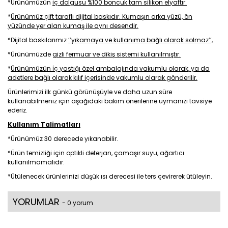
*Ürünümüzün
iç dolgusu %100 boncuk tam silikon elyaftır.
*
Ürünümüz çift taraflı dijital baskıdır. Kumaşın arka yüzü, ön
yüzünde yer alan kumaş ile aynı desendir.
*Dijital baskılarımız
‘’yıkamaya ve kullanıma bağlı olarak solmaz’’,
*Ürünümüzde
gizli fermuar ve dikiş sistemi kullanılmıştır.
*
Ürünümüzün İç yastığı özel ambalajında vakumlu olarak, ya da
adetlere bağlı olarak kılıf içerisinde vakumlu olarak gönderilir.
Ürünlerimizi ilk günkü görünüşüyle ve daha uzun süre
kullanabilmeniz için aşağıdaki bakım önerilerine uymanızı tavsiye
ederiz.
Kullanım Talimatları
*Ürünümüz 30 derecede yıkanabilir.
*Ürün temizliği için optikli deterjan, çamaşır suyu, ağartıcı
kullanılmamalıdır.
*Ütülenecek ürünlerinizi düşük ısı derecesi ile ters çevirerek ütüleyin.
YORUMLAR
- 0 yorum