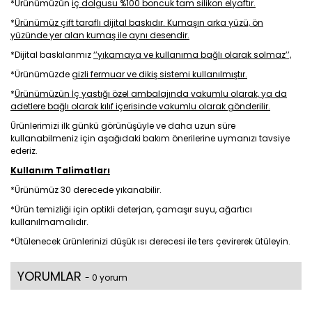
*Ürünümüzün
iç dolgusu %100 boncuk tam silikon elyaftır.
*
Ürünümüz çift taraflı dijital baskıdır. Kumaşın arka yüzü, ön
yüzünde yer alan kumaş ile aynı desendir.
*Dijital baskılarımız
‘’yıkamaya ve kullanıma bağlı olarak solmaz’’,
*Ürünümüzde
gizli fermuar ve dikiş sistemi kullanılmıştır.
*
Ürünümüzün İç yastığı özel ambalajında vakumlu olarak, ya da
adetlere bağlı olarak kılıf içerisinde vakumlu olarak gönderilir.
Ürünlerimizi ilk günkü görünüşüyle ve daha uzun süre
kullanabilmeniz için aşağıdaki bakım önerilerine uymanızı tavsiye
ederiz.
Kullanım Talimatları
*Ürünümüz 30 derecede yıkanabilir.
*Ürün temizliği için optikli deterjan, çamaşır suyu, ağartıcı
kullanılmamalıdır.
*Ütülenecek ürünlerinizi düşük ısı derecesi ile ters çevirerek ütüleyin.
YORUMLAR
- 0 yorum