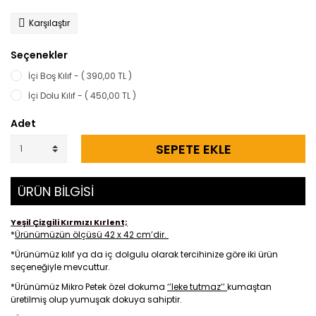
Karşılaştır
Seçenekler
İçi Boş Kılıf - ( 390,00 TL )
İçi Dolu Kılıf - ( 450,00 TL )
Adet
SEPETE EKLE
ÜRÜN BİLGİSİ
Yeşil Çizgili Kırmızı Kırlent;
*
Ürünümüzün ölçüsü 42 x 42 cm’dir.
*Ürünümüz kılıf ya da iç dolgulu olarak tercihinize göre iki ürün
seçeneğiyle mevcuttur.
*Ürünümüz Mikro Petek özel dokuma
‘’leke tutmaz’’
kumaştan
üretilmiş olup yumuşak dokuya sahiptir.