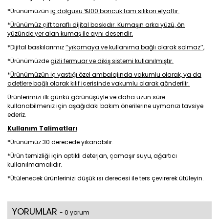
*Ürünümüzün
iç dolgusu %100 boncuk tam silikon elyaftır.
*
Ürünümüz çift taraflı dijital baskıdır. Kumaşın arka yüzü, ön
yüzünde yer alan kumaş ile aynı desendir.
*Dijital baskılarımız
‘’yıkamaya ve kullanıma bağlı olarak solmaz’’,
*Ürünümüzde
gizli fermuar ve dikiş sistemi kullanılmıştır.
*
Ürünümüzün İç yastığı özel ambalajında vakumlu olarak, ya da
adetlere bağlı olarak kılıf içerisinde vakumlu olarak gönderilir.
Ürünlerimizi ilk günkü görünüşüyle ve daha uzun süre
kullanabilmeniz için aşağıdaki bakım önerilerine uymanızı tavsiye
ederiz.
Kullanım Talimatları
*Ürünümüz 30 derecede yıkanabilir.
*Ürün temizliği için optikli deterjan, çamaşır suyu, ağartıcı
kullanılmamalıdır.
*Ütülenecek ürünlerinizi düşük ısı derecesi ile ters çevirerek ütüleyin.
YORUMLAR
- 0 yorum