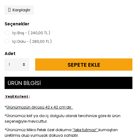
Karşılaştır
Seçenekler
İçi Boş - ( 240,00 TL )
İçi Dolu - ( 280,00 TL )
Adet
SEPETE EKLE
ÜRÜN BİLGİSİ
Yeşil Kırlent ;
*
Ürünümüzün ölçüsü 42 x 42 cm’dir.
*Ürünümüz kılıf ya da iç dolgulu olarak tercihinize göre iki ürün
seçeneğiyle mevcuttur.
*Ürünümüz Mikro Petek özel dokuma
‘’leke tutmaz’’
kumaştan
üretilmiş olup yumuşak dokuya sahiptir.