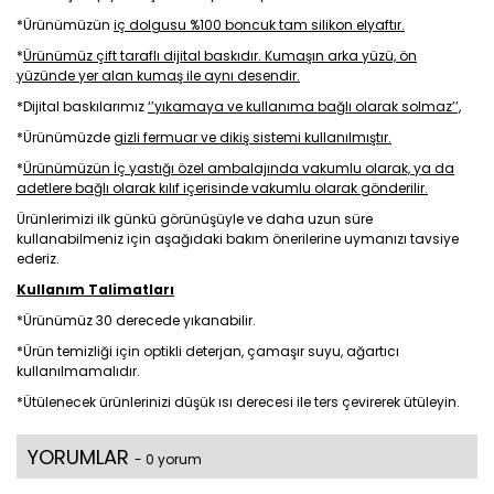
*Ürünümüzün
iç dolgusu %100 boncuk tam silikon elyaftır.
*
Ürünümüz çift taraflı dijital baskıdır. Kumaşın arka yüzü, ön
yüzünde yer alan kumaş ile aynı desendir.
*Dijital baskılarımız
‘’yıkamaya ve kullanıma bağlı olarak solmaz’’,
*Ürünümüzde
gizli fermuar ve dikiş sistemi kullanılmıştır.
*
Ürünümüzün İç yastığı özel ambalajında vakumlu olarak, ya da
adetlere bağlı olarak kılıf içerisinde vakumlu olarak gönderilir.
Ürünlerimizi ilk günkü görünüşüyle ve daha uzun süre
kullanabilmeniz için aşağıdaki bakım önerilerine uymanızı tavsiye
ederiz.
Kullanım Talimatları
*Ürünümüz 30 derecede yıkanabilir.
*Ürün temizliği için optikli deterjan, çamaşır suyu, ağartıcı
kullanılmamalıdır.
*Ütülenecek ürünlerinizi düşük ısı derecesi ile ters çevirerek ütüleyin.
YORUMLAR
- 0 yorum