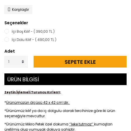
Karşılaştır
Seçenekler
İçi Boş Kılıf - ( 390,00 TL )
İçi Dolu Kılıf - ( 490,00 TL )
Adet
SEPETE EKLE
ÜRÜN BİLGİSİ
Zeytin İşlemeli Turuncu Kırlent;
*
Ürünümüzün ölçüsü 42 x 42 cm’dir.
*Ürünümüz kılıf ya da iç dolgulu olarak tercihinize göre iki ürün
seçeneğiyle mevcuttur.
*Ürünümüz Mikro Petek özel dokuma
‘’leke tutmaz’’
kumaştan
üretilmiş olup yumuşak dokuya sahiptir.