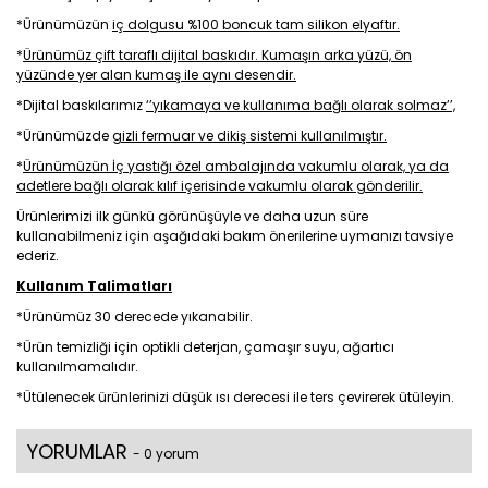
*Ürünümüzün
iç dolgusu %100 boncuk tam silikon elyaftır.
*
Ürünümüz çift taraflı dijital baskıdır. Kumaşın arka yüzü, ön
yüzünde yer alan kumaş ile aynı desendir.
*Dijital baskılarımız
‘’yıkamaya ve kullanıma bağlı olarak solmaz’’,
*Ürünümüzde
gizli fermuar ve dikiş sistemi kullanılmıştır.
*
Ürünümüzün İç yastığı özel ambalajında vakumlu olarak, ya da
adetlere bağlı olarak kılıf içerisinde vakumlu olarak gönderilir.
Ürünlerimizi ilk günkü görünüşüyle ve daha uzun süre
kullanabilmeniz için aşağıdaki bakım önerilerine uymanızı tavsiye
ederiz.
Kullanım Talimatları
*Ürünümüz 30 derecede yıkanabilir.
*Ürün temizliği için optikli deterjan, çamaşır suyu, ağartıcı
kullanılmamalıdır.
*Ütülenecek ürünlerinizi düşük ısı derecesi ile ters çevirerek ütüleyin.
YORUMLAR
- 0 yorum