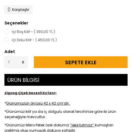
Karşılaştır
Seçenekler
İçi Boş Kılıf - ( 390,00 TL )
İçi Dolu Kılıf - ( 450,00 TL )
Adet
SEPETE EKLE
ÜRÜN BİLGİSİ
Zigzag Çiçek Desenli Kırlent;
*
Ürünümüzün ölçüsü 42 x 42 cm’dir.
*Ürünümüz kılıf ya da iç dolgulu olarak tercihinize göre iki ürün
seçeneğiyle mevcuttur.
*Ürünümüz Mikro Petek özel dokuma
‘’leke tutmaz’’
kumaştan
üretilmiş olup yumuşak dokuya sahiptir.