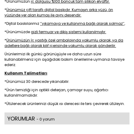
*Ürünümüzün
iç dolgusu %100 boncuk tam silikon elyaftır.
*
Ürünümüz çift taraflı dijital baskıdır. Kumaşın arka yüzü, ön
yüzünde yer alan kumaş ile aynı desendir.
*Dijital baskılarımız
‘’yıkamaya ve kullanıma bağlı olarak solmaz’’,
*Ürünümüzde
gizli fermuar ve dikiş sistemi kullanılmıştır.
*
Ürünümüzün İç yastığı özel ambalajında vakumlu olarak, ya da
adetlere bağlı olarak kılıf içerisinde vakumlu olarak gönderilir.
Ürünlerimizi ilk günkü görünüşüyle ve daha uzun süre
kullanabilmeniz için aşağıdaki bakım önerilerine uymanızı tavsiye
ederiz.
Kullanım Talimatları
*Ürünümüz 30 derecede yıkanabilir.
*Ürün temizliği için optikli deterjan, çamaşır suyu, ağartıcı
kullanılmamalıdır.
*Ütülenecek ürünlerinizi düşük ısı derecesi ile ters çevirerek ütüleyin.
YORUMLAR
- 0 yorum