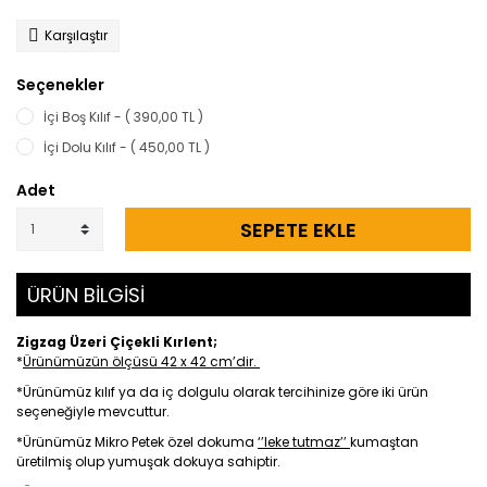
Karşılaştır
Seçenekler
İçi Boş Kılıf - ( 390,00 TL )
İçi Dolu Kılıf - ( 450,00 TL )
Adet
SEPETE EKLE
ÜRÜN BİLGİSİ
Zigzag Üzeri Çiçekli Kırlent;
*
Ürünümüzün ölçüsü 42 x 42 cm’dir.
*Ürünümüz kılıf ya da iç dolgulu olarak tercihinize göre iki ürün
seçeneğiyle mevcuttur.
*Ürünümüz Mikro Petek özel dokuma
‘’leke tutmaz’’
kumaştan
üretilmiş olup yumuşak dokuya sahiptir.